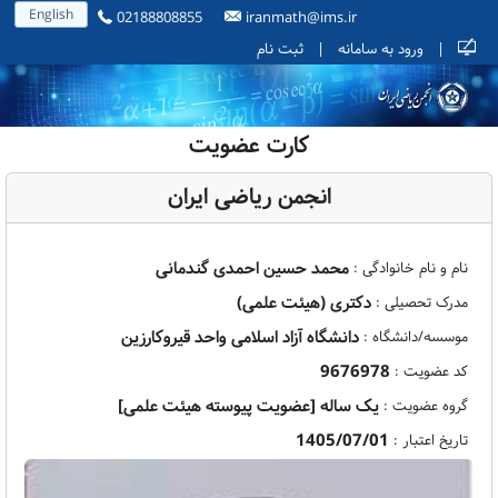
English
02188808855
iranmath@ims.ir
|
ورود به سامانه
|
ثبت نام
کارت عضویت
انجمن ریاضی ایران
محمد حسین احمدی گندمانی
نام و نام خانوادگی :
دکتری (هیئت علمی)
مدرک تحصیلی :
دانشگاه آزاد اسلامی واحد قیروکارزین
موسسه/دانشگاه :
9676978
کد عضویت :
یک ساله [عضویت پیوسته هیئت علمی]
گروه عضویت :
1405/07/01
تاریخ اعتبار :