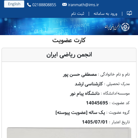
English
02188808855
iranmath@ims.ir
|
ورود به سامانه
|
ثبت نام
کارت عضویت
انجمن ریاضی ایران
مصطفی حسن پور
نام و نام خانوادگی :
کارشناسی ارشد
مدرک تحصیلی :
دانشگاه پیام نور
موسسه/دانشگاه :
14045695
کد عضویت :
یک ساله [عضویت پیوسته]
گروه عضویت :
1405/07/01
تاریخ اعتبار :