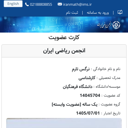
English
02188808855
iranmath@ims.ir
|
ورود به سامانه
|
ثبت نام
کارت عضویت
انجمن ریاضی ایران
نرگس تارم
نام و نام خانوادگی :
کارشناسی
مدرک تحصیلی :
دانشگاه فرهنگیان
موسسه/دانشگاه :
14045704
کد عضویت :
یک ساله [عضویت وابسته]
گروه عضویت :
1405/07/01
تاریخ اعتبار :