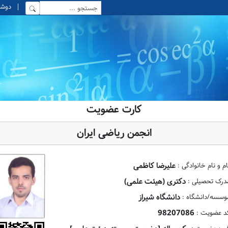
|
دوشنبه, 19 
کارت عضویت
انجمن ریاضی ایران
علیرضا کاظمی
ام و نام خانوادگی :
دکتری (هیئت علمی)
درک تحصیلی :
دانشگاه شیراز
وسسه/دانشگاه :
98207086
د عضویت :