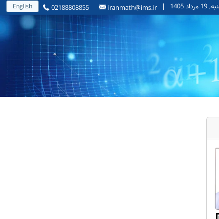
مرداد 1405
|
English
02188808855
iranmath@ims.ir