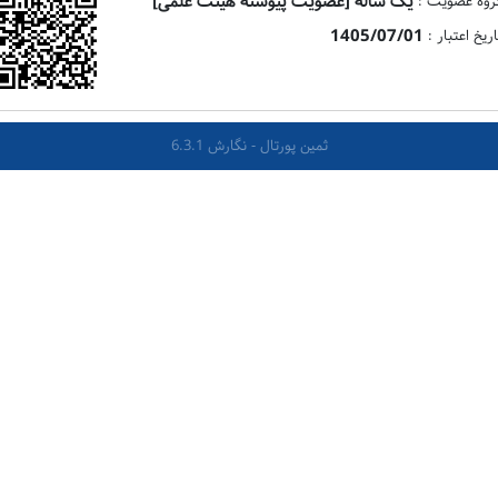
یک ساله [عضویت پیوسته هیئت علمی]
روه عضویت :
1405/07/01
اریخ اعتبار :
ثمین پورتال - نگارش 6.3.1