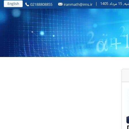
مرداد 1405
|
English
02188808855
iranmath@ims.ir