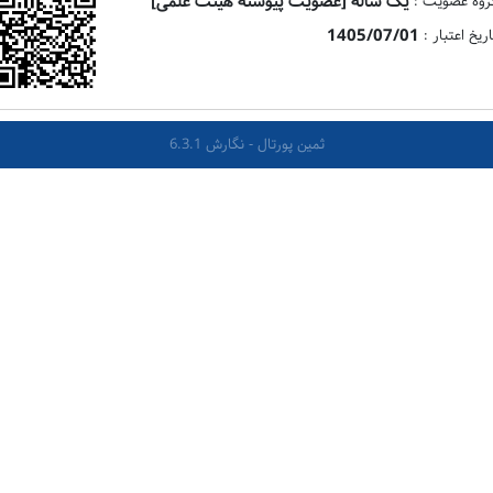
یک ساله [عضویت پیوسته هیئت علمی]
روه عضویت :
1405/07/01
اریخ اعتبار :
ثمین پورتال - نگارش 6.3.1