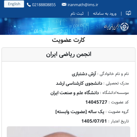
English
02188808855
iranmath@ims.ir
|
ورود به سامانه
|
ثبت نام
کارت عضویت
انجمن ریاضی ایران
آزش دشتبازی
نام و نام خانوادگی :
دانشجوی کارشناسی ارشد
مدرک تحصیلی :
دانشگاه علم و صنعت ایران
موسسه/دانشگاه :
14045727
کد عضویت :
یک ساله [عضویت وابسته]
گروه عضویت :
1405/07/01
تاریخ اعتبار :