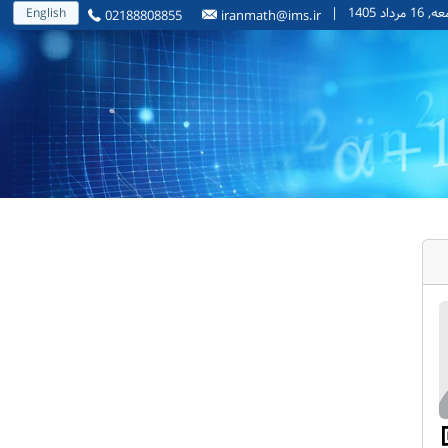
1 مرداد 1405
|
English
02188808855
iranmath@ims.ir