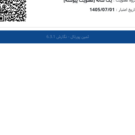
یک ساله [عضویت پیوسته]
روه عضویت :
1405/07/01
اریخ اعتبار :
ثمین پورتال - نگارش 6.3.1