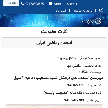
English
02188808855
iranmath@ims.ir
|
ورود به سامانه
|
ثبت نام
کارت عضویت
انجمن ریاضی ایران
دانیال رهبرماه
نام و نام خانوادگی :
دانش‌آموز
مدرک تحصیلی :
موسسه/دانشگاه :
دبیرستان استعداد های درخشان شهید دستغیب ۱ ناحیه ۲ شیراز
14045729
کد عضویت :
یک ساله [عضویت وابسته]
گروه عضویت :
1405/07/01
تاریخ اعتبار :