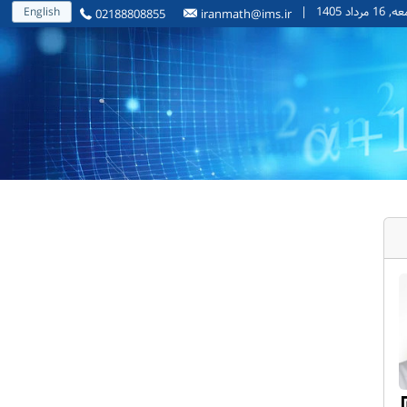
1 مرداد 1405
|
English
02188808855
iranmath@ims.ir