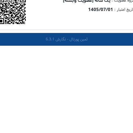
یک ساله [عضویت وابسته]
روه عضویت :
1405/07/01
اریخ اعتبار :
ثمین پورتال - نگارش 6.3.1