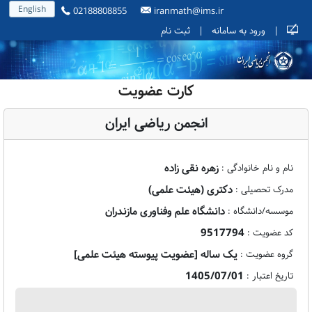
English
02188808855
iranmath@ims.ir
|
ورود به سامانه
|
ثبت نام
کارت عضویت
انجمن ریاضی ایران
زهره نقی زاده
نام و نام خانوادگی :
دکتری (هیئت علمی)
مدرک تحصیلی :
دانشگاه علم وفناوری مازندران
موسسه/دانشگاه :
9517794
کد عضویت :
یک ساله [عضویت پیوسته هیئت علمی]
گروه عضویت :
1405/07/01
تاریخ اعتبار :