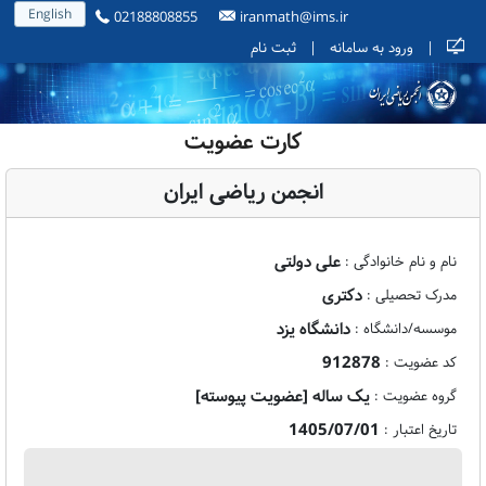
English
02188808855
iranmath@ims.ir
|
ورود به سامانه
|
ثبت نام
کارت عضویت
انجمن ریاضی ایران
علی دولتی
نام و نام خانوادگی :
دکتری
مدرک تحصیلی :
دانشگاه یزد
موسسه/دانشگاه :
912878
کد عضویت :
یک ساله [عضویت پیوسته]
گروه عضویت :
1405/07/01
تاریخ اعتبار :