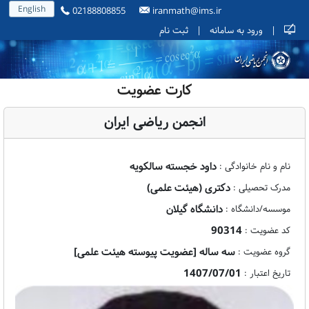
English
02188808855
iranmath@ims.ir
|
ورود به سامانه
|
ثبت نام
کارت عضویت
انجمن ریاضی ایران
داود خجسته سالکویه
نام و نام خانوادگی :
دکتری (هیئت علمی)
مدرک تحصیلی :
دانشگاه گیلان
موسسه/دانشگاه :
90314
کد عضویت :
سه ساله [عضویت پیوسته هیئت علمی]
گروه عضویت :
1407/07/01
تاریخ اعتبار :