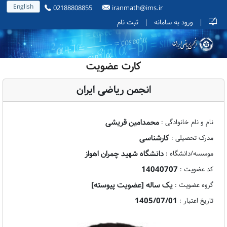
English
02188808855
iranmath@ims.ir
|
ورود به سامانه
|
ثبت نام
کارت عضویت
انجمن ریاضی ایران
محمدامین قریشی
نام و نام خانوادگی :
کارشناسی
مدرک تحصیلی :
دانشگاه شهید چمران اهواز
موسسه/دانشگاه :
14040707
کد عضویت :
یک ساله [عضویت پیوسته]
گروه عضویت :
1405/07/01
تاریخ اعتبار :