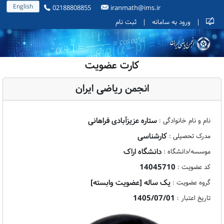
English
02188808855
iranmath@ims.ir
|
ورود به سامانه
|
ثبت نام
کارت عضویت
انجمن ریاضی ایران
ستاره عزیزآبادی فراهانی
نام و نام خانوادگی :
کارشناسی
مدرک تحصیلی :
دانشگاه اراک
موسسه/دانشگاه :
14045710
کد عضویت :
یک ساله [عضویت وابسته]
گروه عضویت :
1405/07/01
تاریخ اعتبار :