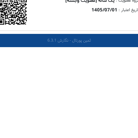
یک ساله [عضویت وابسته]
روه عضویت :
1405/07/01
اریخ اعتبار :
ثمین پورتال - نگارش 6.3.1