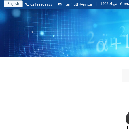
1 مرداد 1405
|
English
02188808855
iranmath@ims.ir