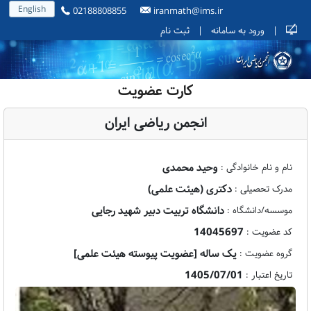
English
02188808855
iranmath@ims.ir
|
ورود به سامانه
|
ثبت نام
کارت عضویت
انجمن ریاضی ایران
وحید محمدی
نام و نام خانوادگی :
دکتری (هیئت علمی)
مدرک تحصیلی :
دانشگاه تربیت دبیر شهید رجایی
موسسه/دانشگاه :
14045697
کد عضویت :
یک ساله [عضویت پیوسته هیئت علمی]
گروه عضویت :
1405/07/01
تاریخ اعتبار :