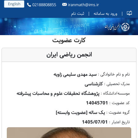
English
02188808855
iranmath@ims.ir
|
ورود به سامانه
|
ثبت نام
کارت عضویت
انجمن ریاضی ایران
سید مهدی سلیمی زاویه
نام و نام خانوادگی :
کارشناسی
مدرک تحصیلی :
پژوهشگاه تحقیقات علوم و محاسبات پیشرفته
موسسه/دانشگاه :
14045701
کد عضویت :
یک ساله [عضویت وابسته]
گروه عضویت :
1405/07/01
تاریخ اعتبار :