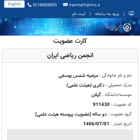
English
02188808855
iranmath@ims.ir
|
ورود به سامانه
|
ثبت نام
کارت عضویت
انجمن ریاضی ایران
مرضیه شمس یوسفی
نام و نام خانوادگی :
دکتری (هیئت علمی)
مدرک تحصیلی :
گیلان
موسسه/دانشگاه :
911430
کد عضویت :
دو ساله [عضویت پیوسته هیئت علمی]
گروه عضویت :
1406/07/01
تاریخ اعتبار :