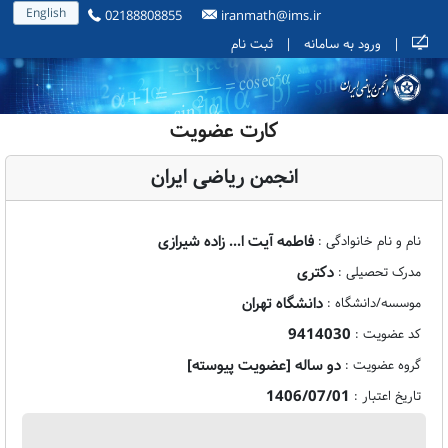
English
02188808855
iranmath@ims.ir
|
ورود به سامانه
|
ثبت نام
کارت عضویت
انجمن ریاضی ایران
فاطمه آیت ا... زاده شیرازی
نام و نام خانوادگی :
دکتری
مدرک تحصیلی :
دانشگاه تهران
موسسه/دانشگاه :
9414030
کد عضویت :
دو ساله [عضویت پیوسته]
گروه عضویت :
1406/07/01
تاریخ اعتبار :