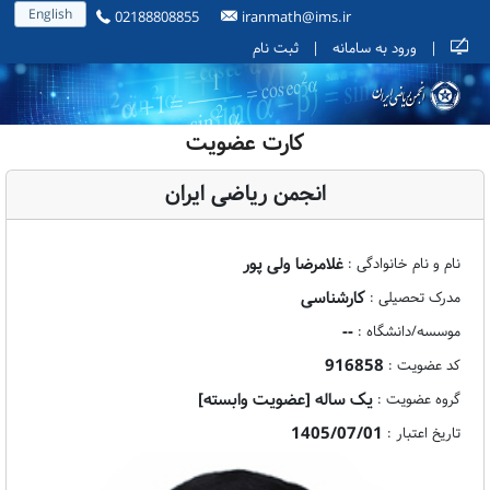
English
02188808855
iranmath@ims.ir
|
ورود به سامانه
|
ثبت نام
کارت عضویت
انجمن ریاضی ایران
غلامرضا ولی پور
نام و نام خانوادگی :
کارشناسی
مدرک تحصیلی :
--
موسسه/دانشگاه :
916858
کد عضویت :
یک ساله [عضویت وابسته]
گروه عضویت :
1405/07/01
تاریخ اعتبار :