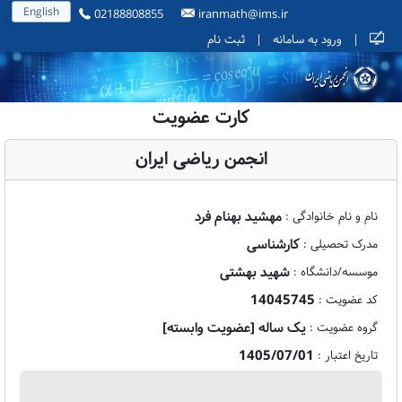
English
02188808855
iranmath@ims.ir
|
ورود به سامانه
|
ثبت نام
کارت عضویت
انجمن ریاضی ایران
مهشید بهنام فرد
نام و نام خانوادگی :
کارشناسی
مدرک تحصیلی :
شهید بهشتی
موسسه/دانشگاه :
14045745
کد عضویت :
یک ساله [عضویت وابسته]
گروه عضویت :
1405/07/01
تاریخ اعتبار :