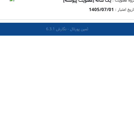
یک ساله [عضویت پیوسته]
روه عضویت :
1405/07/01
اریخ اعتبار :
ثمین پورتال - نگارش 6.3.1