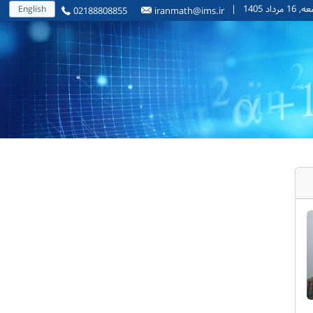
1 مرداد 1405
|
English
02188808855
iranmath@ims.ir