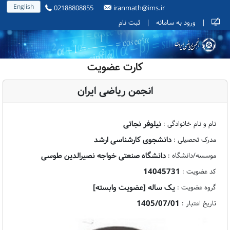
English
02188808855
iranmath@ims.ir
|
ورود به سامانه
|
ثبت نام
کارت عضویت
انجمن ریاضی ایران
نیلوفر نجاتی
نام و نام خانوادگی :
دانشجوی کارشناسی ارشد
مدرک تحصیلی :
دانشگاه صنعتی خواجه نصیرالدین طوسی
موسسه/دانشگاه :
14045731
کد عضویت :
یک ساله [عضویت وابسته]
گروه عضویت :
1405/07/01
تاریخ اعتبار :